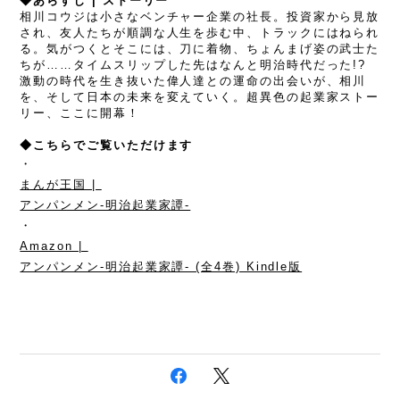
◆あらすじ | ストーリー
相川コウジは小さなベンチャー企業の社長。投資家から見放
され、友人たちが順調な人生を歩む中、トラックにはねられ
る。気がつくとそこには、刀に着物、ちょんまげ姿の武士た
ちが……タイムスリップした先はなんと明治時代だった!? 
激動の時代を生き抜いた偉人達との運命の出会いが、相川
を、そして日本の未来を変えていく。超異色の起業家ストー
リー、ここに開幕！
◆こちらでご覧いただけます
・
まんが王国 | 
アンパンメン-明治起業家譚-
・
Amazon | 
アンパンメン-明治起業家譚- (全4巻) Kindle版